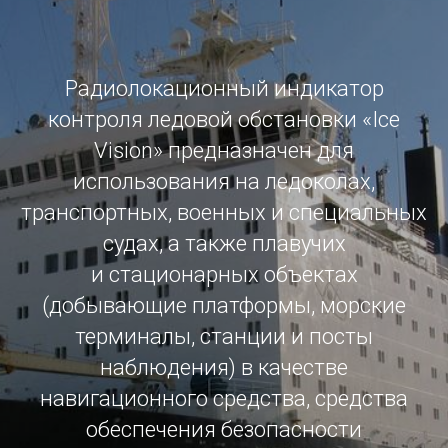
Радиолокационный индикатор
контроля ледовой обстановки «Ice
Vision» предназначен для
использования на ледоколах,
транспортных, военных и специальных
судах, а также плавучих
и стационарных объектах
(добывающие платформы, морские
терминалы, станции и посты
наблюдения) в качестве
навигационного средства, средства
обеспечения безопасности